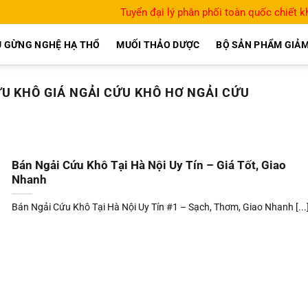
Tuyển đại lý phân phối toàn quốc chiết 
 GỪNG NGHỆ HẠ THỔ
MUỐI THẢO DƯỢC
BỘ SẢN PHẨM GIẢM
U KHÔ GIÁ NGẢI CỨU KHÔ HƠ NGẢI CỨU
Bán Ngải Cứu Khô Tại Hà Nội Uy Tín – Giá Tốt, Giao
Nhanh
Bán Ngải Cứu Khô Tại Hà Nội Uy Tín #1 – Sạch, Thơm, Giao Nhanh [...