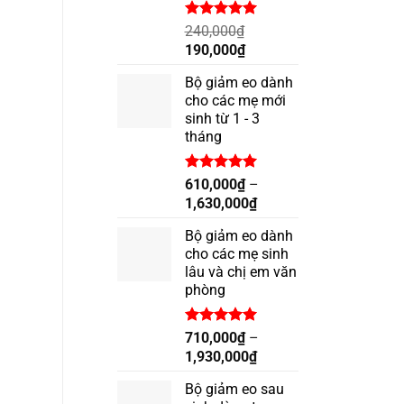
Được xếp
240,000
₫
hạng
5.00
Giá
Giá
190,000
₫
5 sao
gốc
hiện
Bộ giảm eo dành
là:
tại
cho các mẹ mới
240,000₫.
là:
sinh từ 1 - 3
190,000₫.
tháng
Được xếp
610,000
₫
–
hạng
5.00
1,630,000
₫
5 sao
Bộ giảm eo dành
cho các mẹ sinh
lâu và chị em văn
phòng
Được xếp
710,000
₫
–
hạng
5.00
1,930,000
₫
5 sao
Bộ giảm eo sau