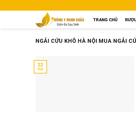
Chuyển
đến
nội
TRANG CHỦ
RƯỢU
dung
NGẢI CỨU KHÔ HÀ NỘI MUA NGẢI CỨ
22
Th3