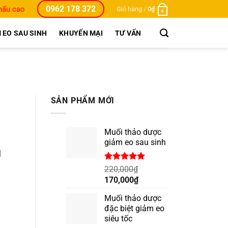
0962 178 372
khấu cao
Giỏ hàng /
0
₫
0
 EO SAU SINH
KHUYẾN MẠI
TƯ VẤN
SẢN PHẨM MỚI
Muối thảo dược
giảm eo sau sinh
]
Được xếp
220,000
₫
hạng
5.00
Giá
Giá
170,000
₫
5 sao
gốc
hiện
Muối thảo dược
là:
tại
đặc biệt giảm eo
220,000₫.
là:
siêu tốc
170,000₫.